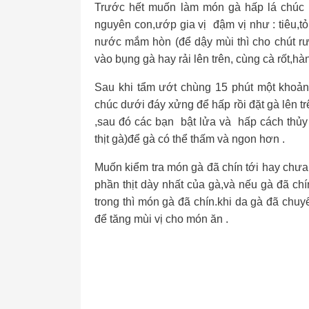
Trước hết muốn làm món gà hấp lá chúc n
nguyên con,ướp gia vị đậm vị như : tiêu,tỏ
nước mắm hòn (để dậy mùi thì cho chút rư
vào bụng gà hay rải lên trên, cùng cà rốt,hàn
Sau khi tẩm ướt chùng 15 phút một khoảng
chúc dưới đáy xửng để hấp rồi đặt gà lên 
,sau đó các bạn bật lửa và hấp cách thủy 
thịt gà)để gà có thể thấm và ngon hơn .
Muốn kiểm tra món gà đã chín tới hay chưa
phần thịt dày nhất của gà,và nếu gà đã chín
trong thì món gà đã chín.khi da gà đã chuy
để tăng mùi vị cho món ăn .