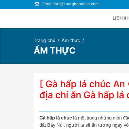
Email:
info@tourghepdoan.com
LỊCH K
Trang chủ
Ẩm thực
Du lị
ẨM THỰC
Du lị
Du lị
Du lị
Du lị
[ Gà hấp lá chúc An
Du lị
địa chỉ ăn Gà hấp lá
Gà hấp lá chúc
là một trong những món đặ
đất Bảy Núi, người ta sẽ ấn tượng ngay vớ