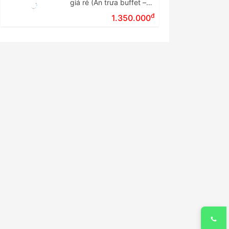
giá rẻ (Ăn trưa buffet –
Tour ghép đoàn)
đ
1.350.000