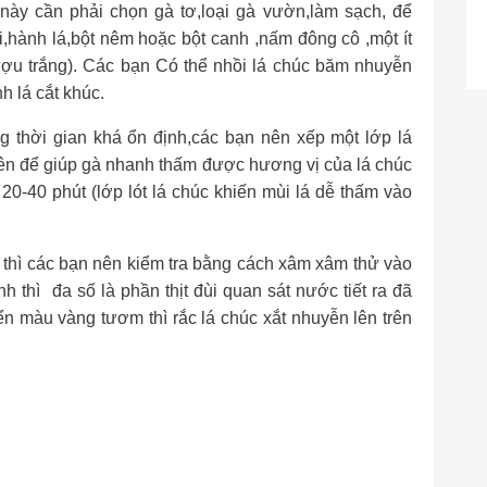
ày cần phải chọn gà tơ,loại gà vườn,làm sạch, để
i,hành lá,bột nêm hoặc bột canh ,nấm đông cô ,một ít
ợu trắng). Các bạn Có thể nhồi lá chúc băm nhuyễn
h lá cắt khúc.
 thời gian khá ổn định,các bạn nên xếp một lớp lá
trên để giúp gà nhanh thấm được hương vị của lá chúc
20-40 phút (lớp lót lá chúc khiến mùi lá dễ thấm vào
 thì các bạn nên kiểm tra bằng cách xâm xâm thử vào
h thì đa số là phần thịt đùi quan sát nước tiết ra đã
ển màu vàng tươm thì rắc lá chúc xắt nhuyễn lên trên