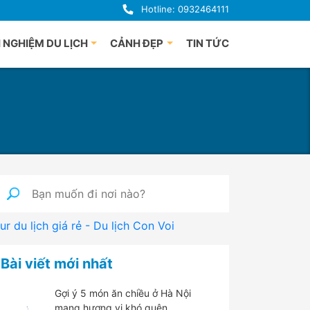
Hotline: 0932464111
 NGHIỆM DU LỊCH
CẢNH ĐẸP
TIN TỨC
uảng Bình
Du lịch Phú Quốc
uế
à Nẵng
i An
uảng Ngãi
ha Trang
nh Định
ur du lịch giá rẻ - Du lịch Con Voi
 Lạt
han Thiết
Bài viết mới nhất
hú Yên
Gợi ý 5 món ăn chiều ở Hà Nội
mang hương vị khó quên