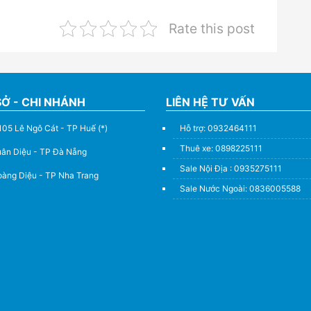
Rate this post
SỞ - CHI NHÁNH
LIÊN HỆ TƯ VẤN
105 Lê Ngô Cát - TP Huế (*)
Hỗ trợ: 0932464111
Thuê xe: 0898225111
uân Diệu - TP Đà Nẵng
Sale Nội Địa : 0935275111
àng Diệu - TP Nha Trang
Sale Nước Ngoài: 0836005588