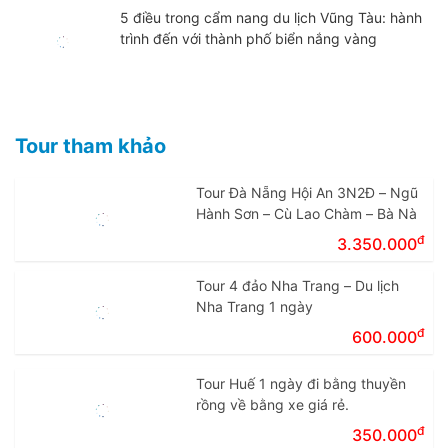
5 điều trong cẩm nang du lịch Vũng Tàu: hành
trình đến với thành phố biển nắng vàng
Tour tham khảo
Tour Đà Nẵng Hội An 3N2Đ – Ngũ
Hành Sơn – Cù Lao Chàm – Bà Nà
đ
3.350.000
Tour 4 đảo Nha Trang – Du lịch
Nha Trang 1 ngày
đ
600.000
Tour Huế 1 ngày đi bằng thuyền
rồng về bằng xe giá rẻ.
đ
350.000