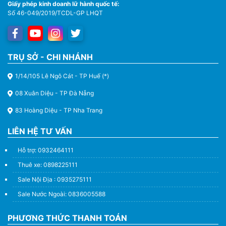
Giấy phép kinh doanh lữ hành quốc tế:
Số 46-049/2019/TCDL-GP LHQT
TRỤ SỞ - CHI NHÁNH
1/14/105 Lê Ngô Cát - TP Huế (*)
08 Xuân Diệu - TP Đà Nẵng
83 Hoàng Diệu - TP Nha Trang
LIÊN HỆ TƯ VẤN
Hỗ trợ: 0932464111
Thuê xe: 0898225111
Sale Nội Địa : 0935275111
Sale Nước Ngoài: 0836005588
PHƯƠNG THỨC THANH TOÁN