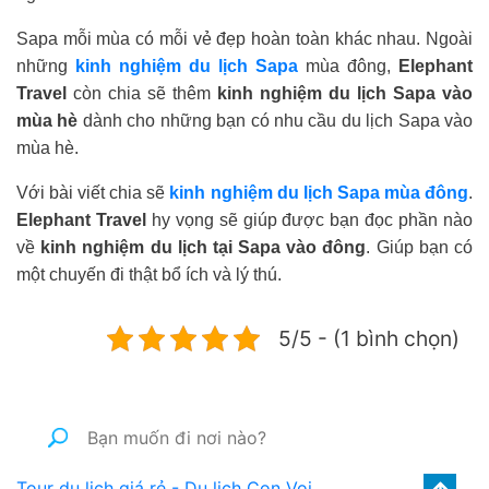
Sapa mỗi mùa có mỗi vẻ đẹp hoàn toàn khác nhau. Ngoài
những
kinh nghiệm du lịch Sapa
mùa đông,
Elephant
Travel
còn chia sẽ thêm
kinh nghiệm du lịch Sapa vào
mùa hè
dành cho những bạn có nhu cầu du lịch Sapa vào
mùa hè.
Với bài viết chia sẽ
kinh nghiệm du lịch Sapa mùa đông
.
Elephant Travel
hy vọng sẽ giúp được bạn đọc phần nào
về
kinh nghiệm du lịch tại Sapa
vào đông
. Giúp bạn có
một chuyến đi thật bổ ích và lý thú.
5/5 - (1 bình chọn)
Tour du lịch giá rẻ - Du lịch Con Voi