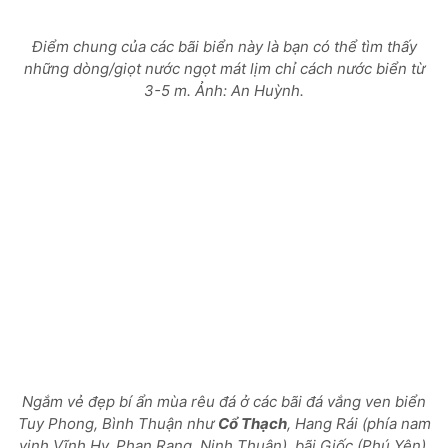
Điểm chung của các bãi biển này là bạn có thể tìm thấy
những dòng/giọt nước ngọt mát lịm chỉ cách nước biển từ
3-5 m. Ảnh: An Huỳnh.
Ngắm vẻ đẹp bí ẩn mùa rêu đá ở các bãi đá vắng ven biển
Tuy Phong, Bình Thuận như
Cổ Thạch
, Hang Rái (phía nam
vịnh Vĩnh Hy, Phan Rang, Ninh Thuận), bãi Giốc (Phú Yên),