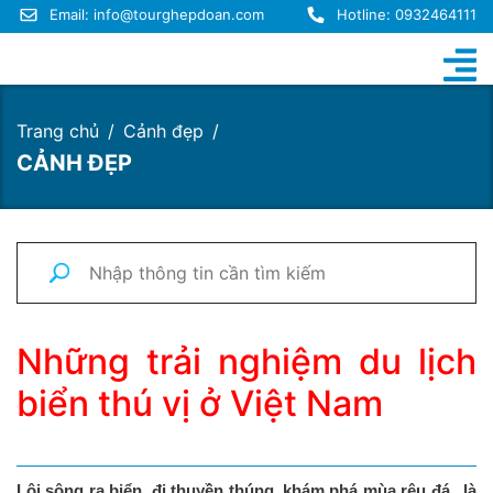
Email:
info@tourghepdoan.com
Hotline: 0932464111
Trang chủ
Cảnh đẹp
CẢNH ĐẸP
Những trải nghiệm du lịch
biển thú vị ở Việt Nam
Lội sông ra biển, đi thuyền thúng, khám phá mùa rêu đá.. là