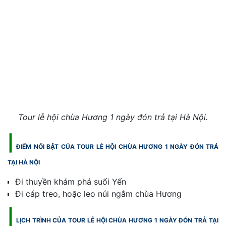
Tour lễ hội chùa Hương 1 ngày đón trả tại Hà Nội.
|
ĐIỂM NỔI BẬT CỦA TOUR LỄ HỘI CHÙA HƯƠNG 1 NGÀY ĐÓN TRẢ
TẠI HÀ NỘI
Đi thuyền khám phá suối Yến
Đi cáp treo, hoặc leo núi ngắm chùa Hương
|
LỊCH TRÌNH CỦA TOUR LỄ HỘI CHÙA HƯƠNG 1 NGÀY ĐÓN TRẢ TẠI