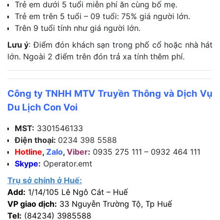
Trẻ em dưới 5 tuổi miễn phí ăn cùng bố mẹ.
Trẻ em trên 5 tuổi – 09 tuổi: 75% giá người lớn.
Trên 9 tuổi tính như giá người lớn.
Lưu ý
: Điểm đón khách sạn trong phố cổ hoặc nhà hát
lớn. Ngoài 2 điểm trên đón trả xa tính thêm phí.
Công ty TNHH MTV Truyền Thông và Dịch Vụ
Du Lịch Con Voi
MST:
3301546133
Điện thoại:
0234 398 5588
Hotline
,
Zalo
,
Viber
:
0935 275 111 – 0932 464 111
Skype
:
Operator.emt
Trụ sở chính ở Huế:
Add:
1/14/105 Lê Ngô Cát – Huế
VP giao dịch:
33 Nguyễn Trường Tộ, Tp Huế
Tel:
(84234) 3985588