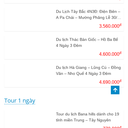
Du Lịch Tây Bắc 4N3Đ: Điện Biên –
A Pa Chải – Mường Phăng Lễ 30/4
– 1/5
đ
3.560.000
Du lịch Thác Bản Giốc – Hồ Ba Bể
4 Ngày 3 Đêm
đ
4.600.000
Du lịch Hà Giang – Lũng Cú – Đồng
Văn – Nho Quế 4 Ngày 3 Đêm
đ
4.690.000
Tour 1 ngày
Tour du lịch Bana hills dành cho 19
tỉnh miền Trung – Tây Nguyên
đ