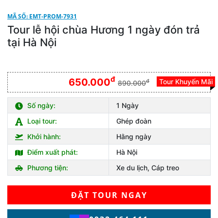
MÃ SỐ: EMT-PROM-7931
Tour lễ hội chùa Hương 1 ngày đón trả
tại Hà Nội
đ
650.000
Tour Khuyến Mãi
đ
890.000
Số ngày:
1 Ngày
Loại tour:
Ghép đoàn
Khởi hành:
Hằng ngày
Điểm xuất phát:
Hà Nội
Phương tiện:
Xe du lịch, Cáp treo
ĐẶT TOUR NGAY