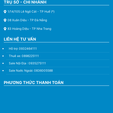
TRỤ SỞ - CHI NHÁNH
1/14/105 Lê Ngô Cát - TP Huế (*)
08 Xuân Diệu - TP Đà Nẵng
83 Hoàng Diệu - TP Nha Trang
LIÊN HỆ TƯ VẤN
Hỗ trợ: 0932464111
Thuê xe: 0898225111
Sale Nội Địa : 0935275111
Sale Nước Ngoài: 0836005588
PHƯƠNG THỨC THANH TOÁN