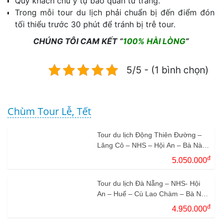
Quý khách chú ý tự bảo quản tư trang.
Trong mỗi tour du lịch phải chuẩn bị đến điểm đón
tối thiểu trước 30 phút để tránh bị trễ tour.
CHÚNG TÔI CAM KẾT “
100% HÀI LÒNG
“
5/5 - (1 bình chọn)
Chùm Tour Lễ, Tết
Tour du lịch Động Thiên Đường –
Lăng Cô – NHS – Hội An – Bà Nà
3N2Đ
đ
5.050.000
Tour du lịch Đà Nẵng – NHS- Hội
An – Huế – Cù Lao Chàm – Bà Nà
Hills 4N3Đ
đ
4.950.000