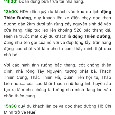
11h30:
Đoàn dùng bữa trưa tại nhà hàng.
13h00:
HDV dẫn quý du khách vào khu du lịch
động
Thiên Đường
, quý khách lên xe điện chạy dọc theo
đường dẫn 2km dưới tán rừng cây nguyên sinh để vào
cửa hang, tiếp tục leo lên khoảng 520 bậc thang đá.
Hiện ra trước mắt quý du khách là
động Thiên Đường
,
đúng như tên gọi của nó với vẻ đẹp lộng lẫy, trần hang
động cao chót vót làm cho ta cảm thấy mình thật quá
nhỏ bé.
Với các hình ảnh ruông bậc thang, cột chống thiên
đình, nhà rông Tây Nguyên, tượng phật bà, Thạch
Thiên Cung, Thác Thiên Hà, Quần Tiên hội tụ, Tháp
Liên hoa…. của các khối thạch nhũ lung linh huyền ảo
tạo ra làm cho chúng ta tưởng như mình đang lạc vào
chốn thiên cung.
15h30
quý du khách lên xe và dọc theo đường Hồ Chí
Minh trở về
Huế
.