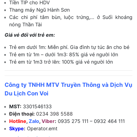
Tiền TIP cho HDV
Thang máy Ngũ Hành Sơn
Các chi phí tắm bùn, luộc trứng,… ở Suối khoáng
nóng Thần Tài
Giá vé đối với trẻ em:
Trẻ em dưới 1m: Miễn phí. Gia đình tự túc ăn cho bé
Trẻ em từ 1m – dưới 1m3: 85% giá vé người lớn
Trẻ em từ 1m3 trở lên: 100% giá vé người lớn
Công ty TNHH MTV Truyền Thông và Dịch Vụ
Du Lịch Con Voi
MST:
3301546133
Điện thoại:
0234 398 5588
Hotline
,
Zalo
,
Viber
:
0935 275 111 – 0932 464 111
Skype
:
Operator.emt