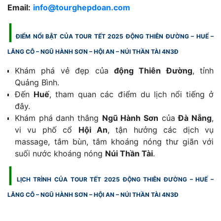
Email:
info@tourghepdoan.com
|
ĐIỂM NỔI BẬT CỦA TOUR TẾT 2025 ĐỘNG THIÊN ĐƯỜNG – HUẾ –
LĂNG CÔ – NGŨ HÀNH SƠN – HỘI AN – NÚI THẦN TÀI 4N3Đ
Khám phá vẻ đẹp của
động Thiên Đường
, tỉnh
Quảng Bình.
Đến
Huế
, tham quan các điểm du lịch nổi tiếng ở
đây.
Khám phá danh thắng
Ngũ Hành Sơn
của
Đà Nẵng
,
vi vu phố cổ
Hội An
, tận hưởng các dịch vụ
massage, tắm bùn, tắm khoáng nóng thư giãn với
suối nước khoáng nóng
Núi Thần Tài
.
|
LỊCH TRÌNH CỦA TOUR TẾT 2025 ĐỘNG THIÊN ĐƯỜNG – HUẾ –
LĂNG CÔ – NGŨ HÀNH SƠN – HỘI AN – NÚI THẦN TÀI 4N3Đ