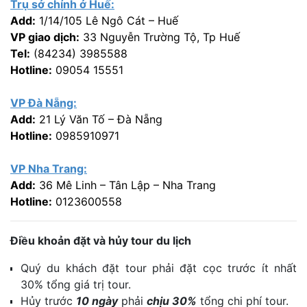
Trụ sở chính ở Huế:
Add:
1/14/105 Lê Ngô Cát – Huế
VP giao dịch:
33 Nguyễn Trường Tộ, Tp Huế
Tel:
(84234) 3985588
Hotline:
09054 15551
VP Đà Nẵng:
Add:
21 Lý Văn Tố – Đà Nẵng
Hotline:
0985910971
VP Nha Trang:
Add:
36 Mê Linh – Tân Lập – Nha Trang
Hotline:
0123600558
Điều khoản đặt và hủy tour du lịch
Quý du khách đặt tour phải đặt cọc trước ít nhất
30% tổng giá trị tour.
Hủy trước
10 ngày
phải
chịu 30%
tổng chi phí tour.