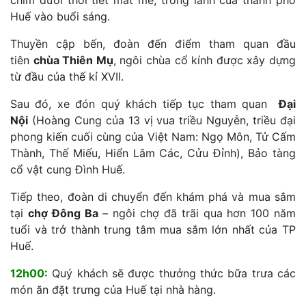
chìm dưới thời tiết mát mẻ, trong lành của thành phố
Huế vào buổi sáng.
Thuyền cập bến, đoàn đến điểm tham quan đầu
tiên
chùa Thiên Mụ
, ngôi chùa cổ kính được xây dựng
từ đầu của thế kỉ XVII.
Sau đó, xe đón quý khách tiếp tục tham quan
Đại
Nội
(Hoàng Cung của 13 vị vua triều Nguyễn, triều đại
phong kiến cuối cùng của Việt Nam: Ngọ Môn, Tử Cấm
Thành, Thế Miếu, Hiển Lâm Các, Cửu Đỉnh), Bảo tàng
cổ vật cung Đình Huế.
Tiếp theo, đoàn di chuyển đến khám phá và mua sắm
tại
chợ Đông Ba
– ngôi chợ đã trãi qua hơn 100 năm
tuổi và trở thành trung tâm mua sắm lớn nhất của TP
Huế.
12h00:
Quý khách sẽ được thưởng thức bữa trưa các
món ăn đặt trưng của Huế tại nhà hàng.