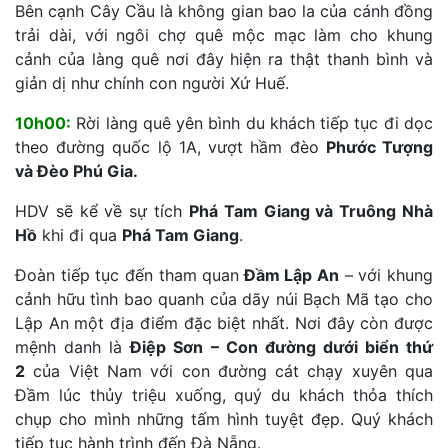
Bên cạnh Cây Cầu là không gian bao la của cánh đồng
trải dài, với ngôi chợ quê mộc mạc làm cho khung
cảnh của làng quê nơi đây hiện ra thật thanh bình và
giản dị như chính con người Xứ Huế.
10h00:
Rời làng quê yên bình du khách tiếp tục đi dọc
theo đường quốc lộ 1A, vượt hầm đèo
Phước Tượng
và Đèo Phú Gia.
HDV sẽ kể về sự tích
Phá Tam Giang và Truông Nhà
Hồ
khi đi qua
Phá Tam Giang
.
Đoàn tiếp tục đến tham quan
Đầm Lập An
– với khung
cảnh hữu tình bao quanh của dãy núi Bạch Mã tạo cho
Lập An một địa điểm đặc biệt nhất. Nơi đây còn được
mệnh danh là
Điệp Sơn – Con đường dưới biển
thứ
2
của Việt Nam với con đường cát chạy xuyên qua
Đầm lúc thủy triệu xuống, quý du khách thỏa thích
chụp cho mình những tấm hình tuyệt đẹp. Quý khách
tiếp tục hành trình đến Đà Nẵng.