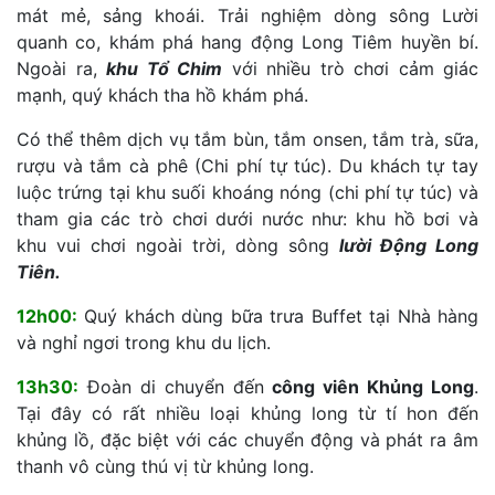
mát mẻ, sảng khoái. Trải nghiệm dòng sông Lười
quanh co, khám phá hang động Long Tiêm huyền bí.
Ngoài ra,
khu Tổ Chim
với nhiều trò chơi cảm giác
mạnh, quý khách tha hồ khám phá.
Có thể thêm dịch vụ tắm bùn, tắm onsen, tắm trà, sữa,
rượu và tắm cà phê (Chi phí tự túc). Du khách tự tay
luộc trứng tại khu suối khoáng nóng (chi phí tự túc) và
tham gia các trò chơi dưới nước như: khu hồ bơi và
khu vui chơi ngoài trời, dòng sông
lười Động Long
Tiên.
12h00:
Quý khách dùng bữa trưa Buffet tại Nhà hàng
và nghỉ ngơi trong khu du lịch.
13h30:
Đoàn di chuyển đến
công viên Khủng Long
.
Tại đây có rất nhiều loại khủng long từ tí hon đến
khủng lồ, đặc biệt với các chuyển động và phát ra âm
thanh vô cùng thú vị từ khủng long.