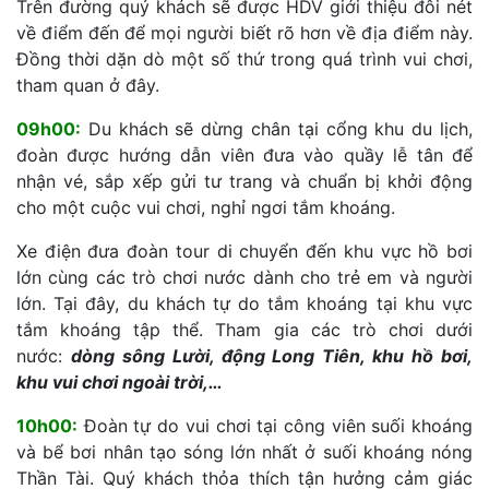
Trên đường quý khách sẽ được HDV giới thiệu đôi nét
về điểm đến để mọi người biết rõ hơn về địa điểm này.
Đồng thời dặn dò một số thứ trong quá trình vui chơi,
tham quan ở đây.
09h00:
Du khách sẽ dừng chân tại cổng khu du lịch,
đoàn được hướng dẫn viên đưa vào quầy lễ tân để
nhận vé, sắp xếp gửi tư trang và chuẩn bị khởi động
cho một cuộc vui chơi, nghỉ ngơi tắm khoáng.
Xe điện đưa đoàn tour di chuyển đến khu vực hồ bơi
lớn cùng các trò chơi nước dành cho trẻ em và người
lớn. Tại đây, du khách tự do tắm khoáng tại khu vực
tắm khoáng tập thể. Tham gia các trò chơi dưới
nước:
dòng sông Lười, động Long Tiên, khu hồ bơi,
khu vui chơi ngoài trời,…
10h00:
Đoàn tự do vui chơi tại công viên suối khoáng
và bể bơi nhân tạo sóng lớn nhất ở suối khoáng nóng
Thần Tài. Quý khách thỏa thích tận hưởng cảm giác