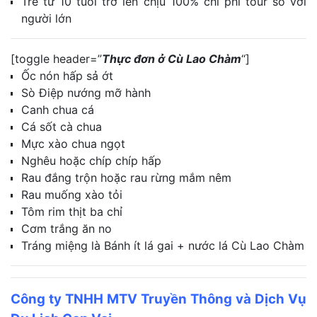
Trẻ từ 10 tuổi trở lên chịu 100% chi phí tour so với
người lớn
[toggle header=”
Thực đơn ở Cù Lao Chàm
“]
Ốc nón hấp sả ớt
Sò Điệp nướng mỡ hành
Canh chua cá
Cá sốt cà chua
Mực xào chua ngọt
Nghêu hoặc chíp chíp hấp
Rau đắng trộn hoặc rau rừng mắm nêm
Rau muống xào tỏi
Tôm rim thịt ba chỉ
Cơm trắng ăn no
Tráng miệng là Bánh ít lá gai + nước lá Cù Lao Chàm
Công ty TNHH MTV Truyền Thông và Dịch Vụ