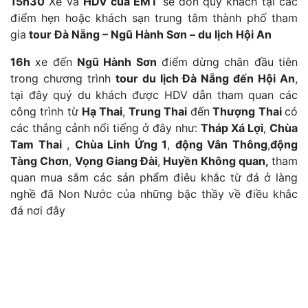
15h30
Xe và
HDV của EMT
sẽ đón quý khách tại các
điểm hẹn hoặc khách sạn trung tâm thành phố tham
gia
tour Đà Nẵng – Ngũ Hành Sơn – du lịch Hội An
16h
xe đến
Ngũ Hành Sơn
điểm dừng chân đầu tiên
trong chương trình
tour du lịch Đà Nẵng đến Hội An
,
tại đây quý du khách được HDV dẫn tham quan các
công trình từ
Hạ Thai
,
Trung Thai
đến
Thượng Thai
có
các thắng cảnh nổi tiếng ở đây như:
Tháp Xá Lợi
,
Chùa
Tam Thai
,
Chùa Linh Ứng 1
,
động Vân Thông
,
động
Tàng Chơn
,
Vọng Giang Đài
,
Huyền Không quan,
tham
quan mua sắm các sản phẩm điêu khắc từ đá ở làng
nghề đã Non Nước của những bậc thầy về điều khắc
đá nơi đây