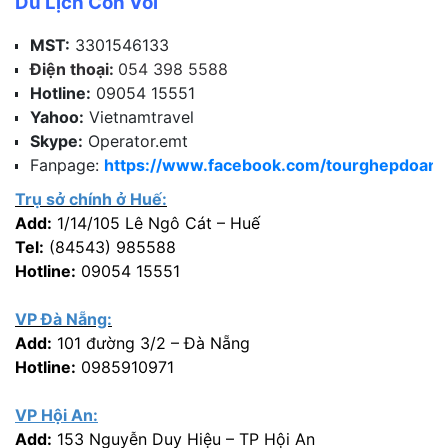
Du Lịch Con Voi
MST:
3301546133
Điện thoại:
054 398 5588
Hotline:
09054 15551
Yahoo:
Vietnamtravel
Skype:
Operator.emt
Fanpage:
https://www.facebook.com/tourghepdoang
Trụ sở chính ở Huế:
Add:
1/14/105 Lê Ngô Cát – Huế
Tel:
(84543) 985588
Hotline:
09054 15551
VP Đà Nẵng:
Add:
101 đường 3/2 – Đà Nẵng
Hotline:
0985910971
VP Hội An:
Add:
153 Nguyễn Duy Hiệu – TP Hội An