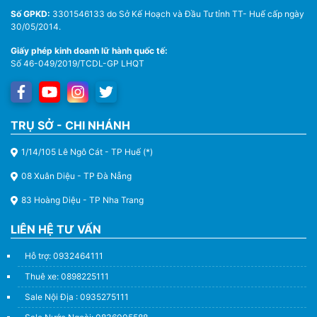
Số GPKD:
3301546133 do Sở Kế Hoạch và Đầu Tư tỉnh TT- Huế cấp ngày
30/05/2014.
Giấy phép kinh doanh lữ hành quốc tế:
Số 46-049/2019/TCDL-GP LHQT
TRỤ SỞ - CHI NHÁNH
1/14/105 Lê Ngô Cát - TP Huế (*)
08 Xuân Diệu - TP Đà Nẵng
83 Hoàng Diệu - TP Nha Trang
LIÊN HỆ TƯ VẤN
Hỗ trợ: 0932464111
Thuê xe: 0898225111
Sale Nội Địa : 0935275111