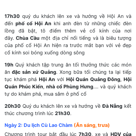
17h30
quý du khách lên xe và hướng về Hội An và
đến
phố cổ Hội An
khi anh đèn từ những chiếc đèn
lồng đã bật, tô điểm thêm vẻ cổ kính của nơi
đây.
Chùa Cầu
một địa chỉ nổi tiếng và là biêu tượng
của phố cổ Hội An hiện ra trước mắt bạn với vẻ đẹp
cổ kính soi bóng xuống dòng sông
19h
Quý khách tập trung ăn tối thưởng thức các món
ăn
đặc sản xứ Quảng
. Xong bữa tối chúng ta lại tiếp
tục khám phá
Hội An
với
Hội Quán Quảng Đông
,
Hội
Quán Phúc Kiến
,
nhà cổ Phùng Hưng
…. và quý khách
tự do khám phá, mua sắm ở phố cổ
20h30
Quý du khách lên xe và hướng về
Đà Nẵng
kết
thúc chương trình lúc
21h30
.
Ngày 2: Du lịch Cù Lao Chàm
(Ăn sáng, trưa)
Chương trình tour bắt đầu lúc
7h30
, xe và
HDV của