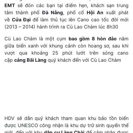
EMT
sẽ đón các bạn tại điểm hẹn, khách sạn trung
tâm thành phố
Đà Nẵng
, phố cổ
Hội An
xuất phát
về
Cửa Đại
để làm thủ tục lên Cano cao tốc đời mới
(2013 – 2014) hành trình ra Cù Lao Chàm lúc 8h30
Cù Lao Chàm là một cụm
bao gồm 8 hòn đảo
nằm
giữa biển xanh với khung cảnh còn hoang sơ, sau khi
vượt qua khoảng 25 phút lướt trên sóng cano
cập
cảng Bãi Làng
quý khách đến với Cù Lao Chàm
HDV sẽ dẫn quý khách tham quan khu bảo tồn biển
được UNESCO công nhận là khu dự trữ sinh quyển thế
giới, đến với khu
dân cư Làng Chài
để cảm nhận được