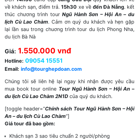
về khách sạn, điểm trả.
15h30
xe về
đến Đà Nẵng
. kết
thúc chương trình tour
Ngũ Hành Sơn – Hội An – du
lịch Cù Lao Chàm
. Cảm ơn quý du khách và hẹn gặp
lại lần sau trong chuơng trình tour du lịch Phong Nha,
du lịch Bà Nà
1.550.000 vnđ
Giá:
09054 15551
Hotline:
Email:
info@tourghepdoan.com
Chúng tôi sẽ liên hệ lại ngay khi nhận được yêu cầu
mua book tour online
Tour Ngũ Hành Sơn – Hội An –
du lịch Cù Lao Chàm 2N1D
của quý du khách.
[toggle header=”
Chính sách Tour Ngũ Hành Sơn – Hội
An – du lịch Cù Lao Chàm
“]
Giá tour đã bao gồm:
Khách sạn 3 sao tiêu chuẩn 2 người/phòng