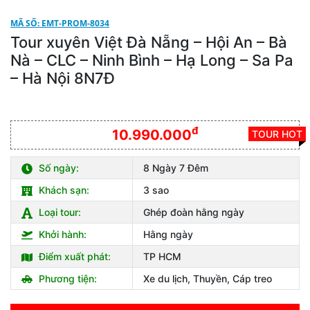
MÃ SỐ: EMT-PROM-8034
Tour xuyên Việt Đà Nẵng – Hội An – Bà
Nà – CLC – Ninh Bình – Hạ Long – Sa Pa
– Hà Nội 8N7Đ
đ
10.990.000
TOUR HOT
Số ngày:
8 Ngày 7 Đêm
Khách sạn:
3 sao
Loại tour:
Ghép đoàn hằng ngày
Khởi hành:
Hằng ngày
Điểm xuất phát:
TP HCM
Phương tiện:
Xe du lịch, Thuyền, Cáp treo