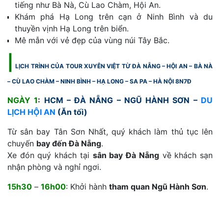
tiếng như Bà Nà, Cù Lao Chàm, Hội An.
Khám phá Hạ Long trên cạn ở Ninh Bình và du
thuyền vịnh Hạ Long trên biển.
Mê mẫn với vẻ đẹp của vùng núi Tây Bắc.
|
LỊCH TRÌNH CỦA TOUR XUYÊN VIỆT TỪ ĐÀ NẴNG – HỘI AN – BÀ NÀ
– CÙ LAO CHÀM – NINH BÌNH – HẠ LONG – SA PA – HÀ NỘI 8N7Đ
NGÀY 1
:
HCM – ĐÀ NẴNG – NGŨ HÀNH SƠN –
DU
LỊCH HỘI AN
(Ăn tối)
Từ sân bay Tân Sơn Nhất, quý khách làm thủ tục lên
chuyến
bay đến Đà Nẵng
.
Xe đón quý khách tại
sân bay Đà Nẵng
về khách sạn
nhận phòng và nghỉ ngơi.
15h30
–
16h00
: Khởi hành
tham quan Ngũ Hành Sơn
.