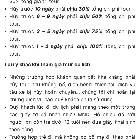
30% tổng giá trị tour.
Hủy trước
10 ngày
phải
chịu 30%
tổng chi phí tour.
Hủy trước
6 – 9 ngày
phải
chịu 50%
tổng chi phí
tour.
Hủy trước
3 – 5 ngày
phải
chịu 75%
tổng chi phí
tour.
Hủy trước
1 – 2 ngày
phải
chịu 100%
tổng chi phí
tour.
Lưu ý khác khi tham gia tour du lịch
Những trường hợp khách quan bất khả kháng phải
hủy tour như khủng bố, dịch bệnh, thiên tai, dịch vụ
tàu xe bị hủy, hoãn chuyến… chúng tôi chỉ hoàn lại
những dịch vụ nào quý khách chưa sử dụng.
Quý khách lúc đi du lịch phải mang theo một trong
các giấy tờ cá nhân như CMND, Hộ chiều đối với
người lớn còn trẻ dưới 12 tuổi nên đưa giấy khai sinh
theo cùng.
Trường hợp trẻ đi mà không có bố mẹ đi theo phải