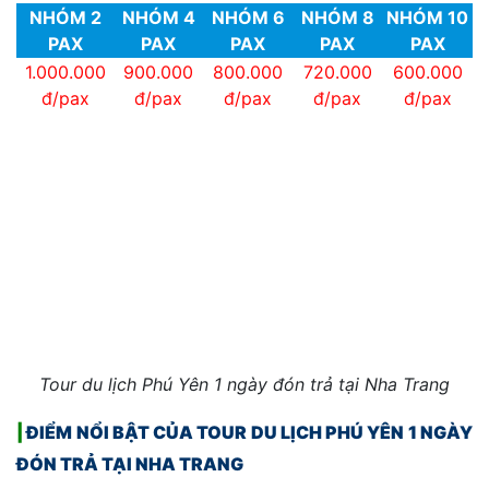
NHÓM 2
NHÓM 4
NHÓM 6
NHÓM 8
NHÓM 10
PAX
PAX
PAX
PAX
PAX
1.000.000
900.000
800.000
720.000
600.000
đ/pax
đ/pax
đ/pax
đ/pax
đ/pax
Tour du lịch Phú Yên 1 ngày đón trả tại Nha Trang
|
ĐIỂM NỔI BẬT CỦA TOUR DU LỊCH PHÚ YÊN 1 NGÀY
ĐÓN TRẢ TẠI NHA TRANG